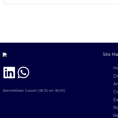
Site M
H
D
A
(bereikbaar tussen 08.30 en 18.00)
C
E
R
R