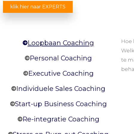
klik hier naar EXPERTS
Hoe k
Loopbaan Coaching
Welk
Personal Coaching
te m
beha
Executive Coaching
Individuele Sales Coaching
Start-up Business Coaching
Re-integratie Coaching