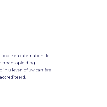
tionale en internationale
 beroepsopleiding
Whatsapp
in u leven of uw carrière
accrediteerd.
Bel: 073-6990002