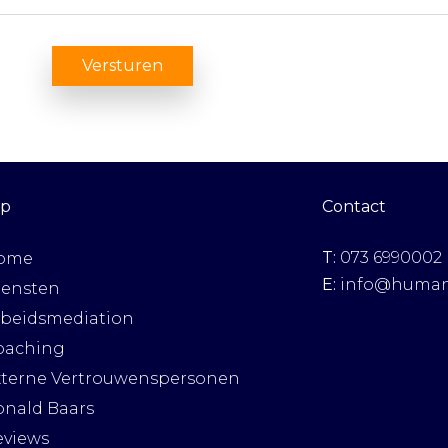
ap
Contact
T:
073 6990002
ome
E:
info@humans
iensten
rbeidsmediation
oaching
xterne Vertrouwenspersonen
onald Baars
eviews